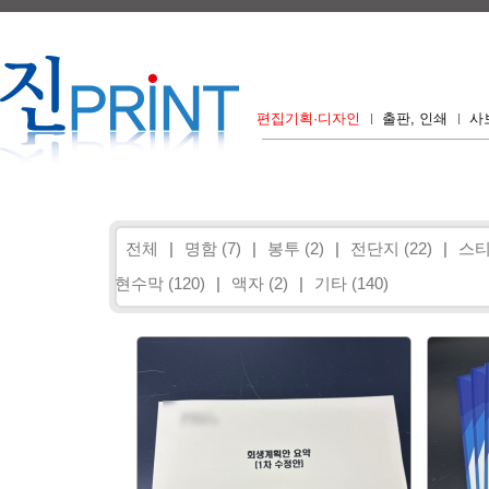
편집기획·디자인
출판, 인쇄
사
전체
|
명함 (7)
|
봉투 (2)
|
전단지 (22)
|
스티
현수막 (120)
|
액자 (2)
|
기타 (140)