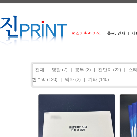
편집기획·디자인
출판, 인쇄
사
전체
|
명함 (7)
|
봉투 (2)
|
전단지 (22)
|
스티
현수막 (120)
|
액자 (2)
|
기타 (140)