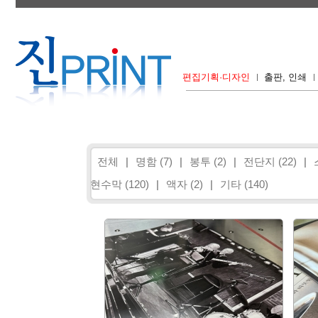
편집기획·디자인
출판, 인쇄
전체
|
명함 (7)
|
봉투 (2)
|
전단지 (22)
|
현수막 (120)
|
액자 (2)
|
기타 (140)