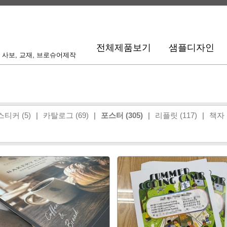
전체제품보기
샘플디자인
사보, 교재, 브로슈어제작
스티커 (5)
|
카탈로그 (69)
|
포스터 (305)
|
리플릿 (117)
|
책자 (