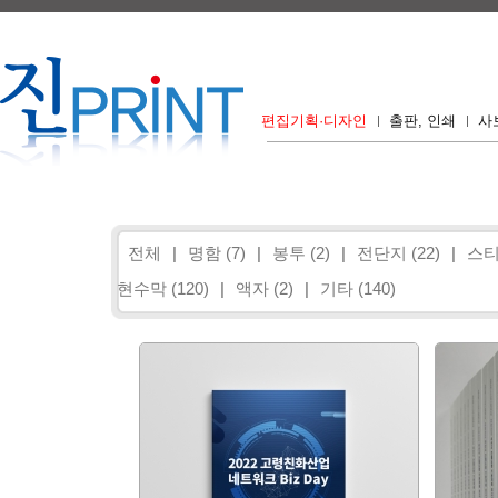
편집기획·디자인
출판, 인쇄
사
전체
|
명함 (7)
|
봉투 (2)
|
전단지 (22)
|
스티
현수막 (120)
|
액자 (2)
|
기타 (140)