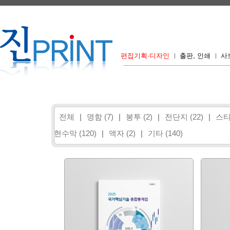
편집기획·디자인
출판, 인쇄
사
전체
|
명함 (7)
|
봉투 (2)
|
전단지 (22)
|
스티
현수막 (120)
|
액자 (2)
|
기타 (140)