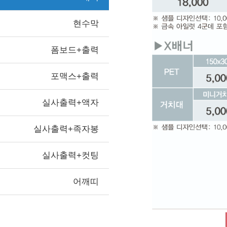
현수막
폼보드+출력
포맥스+출력
실사출력+액자
실사출력+족자봉
실사출력+컷팅
어깨띠