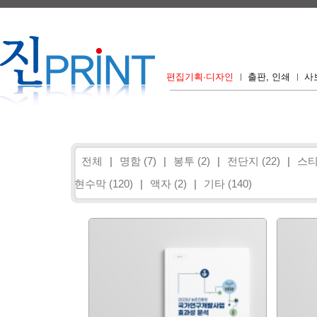
편집기획·디자인
출판, 인쇄
사
전체
|
명함 (7)
|
봉투 (2)
|
전단지 (22)
|
스티
현수막 (120)
|
액자 (2)
|
기타 (140)