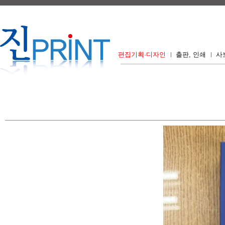
편집기획·디자인
출판, 인쇄
사